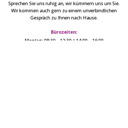
Sprechen Sie uns ruhig an, wir kümmern uns um Sie.
Wir kommen auch gern zu einem unverbindlichen
Gespräch zu Ihnen nach Hause.
Bürozeiten:
Montag: 08:30 – 12:30 | 14:00 – 16:00
Dienstag: 08:30 – 12:30 | 14:00 – 16:00
Mittwoch: 08:30 – 12:30 | 14:00 – 16:00
Donnerstag: 08:30 – 12:30 | 14:00 – 16:00
Freitag: 08:30 – 12:30
Natürlich sind persönliche Termine außerhalb der
Bürozeiten jederzeit möglich
❤